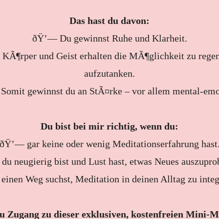
Das hast du davon:
ðŸ’— Du gewinnst Ruhe und Klarheit.
KÃ¶rper und Geist erhalten die MÃ¶glichkeit zu regen
aufzutanken.
omit gewinnst du an StÃ¤rke – vor allem mental-emo
Du bist bei mir richtig, wenn du:
ðŸ’— gar keine oder wenig Meditationserfahrung hast
u neugierig bist und Lust hast, etwas Neues auszupro
inen Weg suchst, Meditation in deinen Alltag zu integ
 Zugang zu dieser exklusiven, kostenfreien Mini-Me