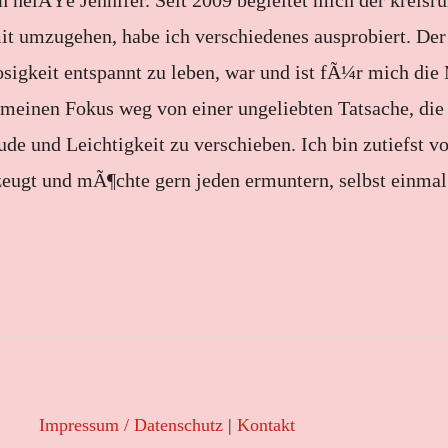
ch heiÃŸe Jennifer. Seit 2009 begleitet mich der kreis
t umzugehen, habe ich verschiedenes ausprobiert. Der
sigkeit entspannt zu leben, war und ist fÃ¼r mich die 
 meinen Fokus weg von einer ungeliebten Tatsache, die
de und Leichtigkeit zu verschieben. Ich bin zutiefst 
ugt und mÃ¶chte gern jeden ermuntern, selbst einmal
Impressum / Datenschutz
|
Kontakt