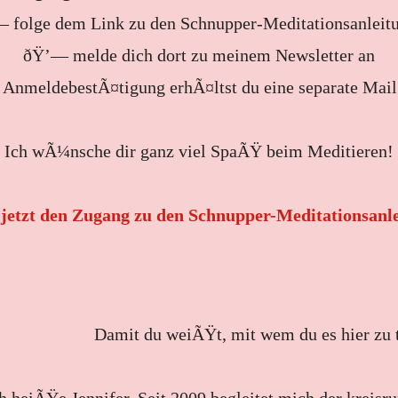
 folge dem Link zu den Schnupper-Meditationsanleit
ðŸ’— melde dich dort zu meinem Newsletter an
AnmeldebestÃ¤tigung erhÃ¤ltst du eine separate Mail
Ich wÃ¼nsche dir ganz viel SpaÃŸ beim Meditieren!
 jetzt den Zugang zu den Schnupper-Meditationsanl
Damit du weiÃŸt, mit wem du es hier zu 