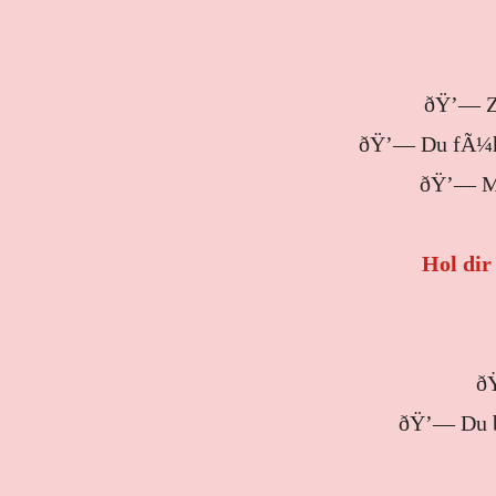
ðŸ’— Zu
ðŸ’— Du fÃ¼hls
ðŸ’— Ma
Hol dir
ðŸ
ðŸ’— Du b