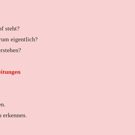
f steht?
rum eigentlich?
rstehen?
eitungen
en.
 erkennen.