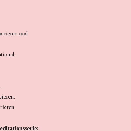
erieren und
tional.
.
bieren.
rieren.
ditationsserie: