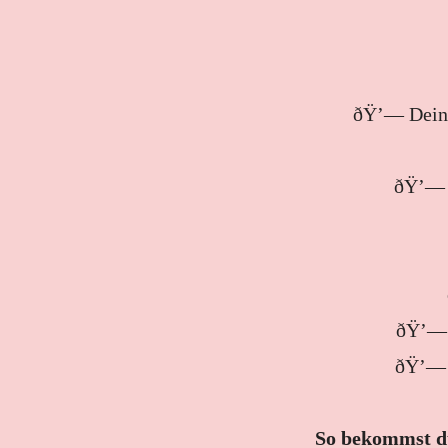
ðŸ’— Dein 
ðŸ’— S
ðŸ’— d
ðŸ’— e
So bekommst du