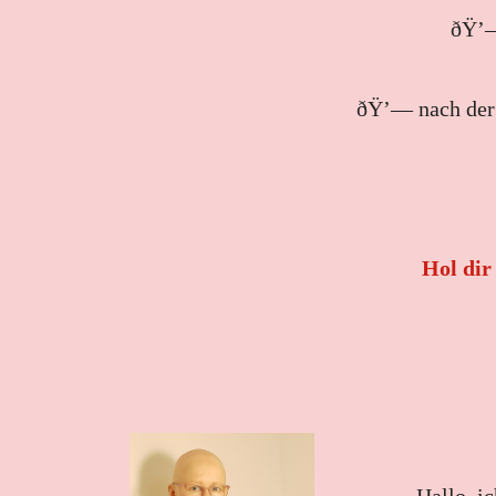
ðŸ’—
ðŸ’— nach der 
Hol dir