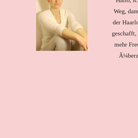
Hallo, i
Weg, dami
der Haarlo
geschafft,
mehr Freu
Ã¼berze