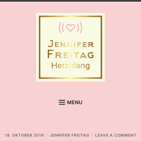
Skip
to
content
Jennifer Freitag
Herzklang
MENU
CHAKRADANCE
MEDITATIONSABENDE
O
19. OKTOBER 2019
JENNIFER FREITAG
LEAVE A COMMENT
KLANGENTSPANNUNG
D